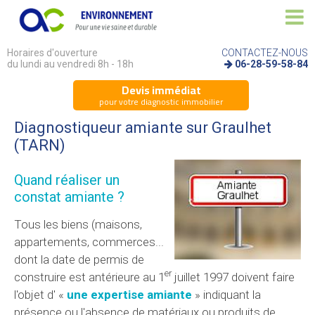
Horaires d'ouverture
CONTACTEZ-NOUS
du lundi au vendredi 8h - 18h
06-28-59-58-84
Devis immédiat
pour votre diagnostic immobilier
Diagnostiqueur amiante sur Graulhet
(TARN)
Quand réaliser un
constat amiante ?
Tous les biens (maisons,
appartements, commerces...
dont la date de permis de
er
construire est antérieure au 1
juillet 1997 doivent faire
l'objet d' «
une expertise amiante
» indiquant la
présence ou l'absence de matériaux ou produits de