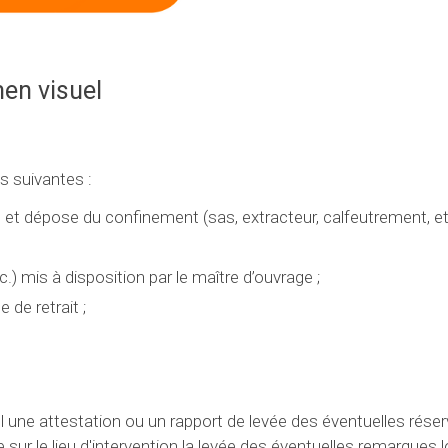
en visuel
s suivantes :
 et dépose du confinement (sas, extracteur, calfeutrement, etc
) mis à disposition par le maître d’ouvrage ;
 de retrait ;
el une attestation ou un rapport de levée des éventuelles rése
 sur le lieu d'intervention la levée des éventuelles remarques l