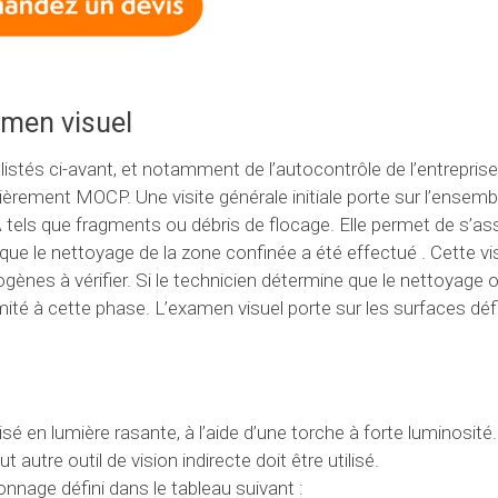
amen visuel
stés ci-avant, et notamment de l’autocontrôle de l’entreprise
èrement MOCP. Une visite générale initiale porte sur l’ensemb
A tels que fragments ou débris de flocage. Elle permet de s’as
ue le nettoyage de la zone confinée a été effectué . Cette vi
nes à vérifier. Si le technicien détermine que le nettoyage ou
mité à cette phase. L’examen visuel porte sur les surfaces défi
isé en lumière rasante, à l’aide d’une torche à forte luminosité.
t autre outil de vision indirecte doit être utilisé.
onnage défini dans le tableau suivant :