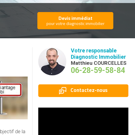
Devis immédiat
pour votre diagnostic immobilier
Votre responsable
Diagnostic Immobilier
Matthieu COURCELLES
06-28-59-58-84
Contactez-nous
jectif de la