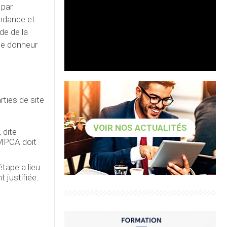
 par
endance et
de de la
 le donneur
rties de site
VOIR NOS ACTUALITÉS
 dite
e MPCA doit
tape a lieu
 justifiée.