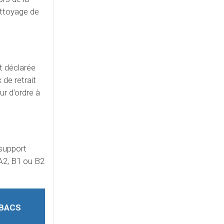
nettoyage de
t déclarée
de retrait
r d’ordre à
 support
 A2, B1 ou B2
 BACS