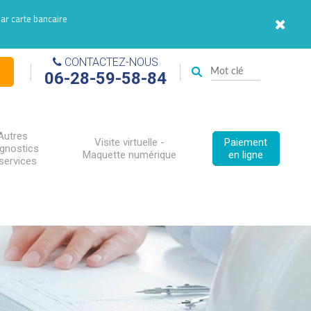
par carte bancaire
CONTACTEZ-NOUS
06-28-59-58-84
Autres
Visite virtuelle -
Paiement
agnostics
Maquette numérique
en ligne
services