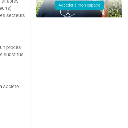
 et après
Accéder à mon espace
eur(s)
les secteurs
 un procès-
se substitue
la société