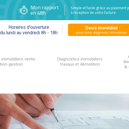
Mon rapport
Simple et facile grâce au paiement 
en 48h
à réception de votre facture
Devis immédiat
Horaires d'ouverture
pour votre diagnostic immobilier
du lundi au vendredi 8h - 18h
 immobiliers vente-
Diagnostics immobiliers
di
tion-gestion
travaux et démolition
& 