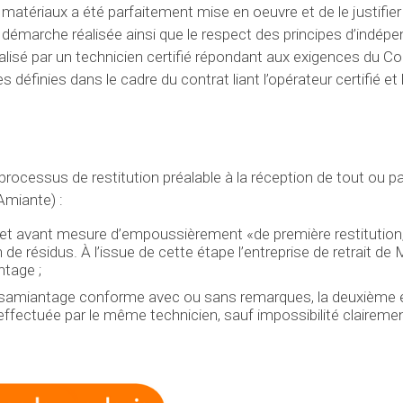
 matériaux a été parfaitement mise en oeuvre et de le justifier
la démarche réalisée ainsi que le respect des principes d’indép
alisé par un technicien certifié répondant aux exigences du Co
 définies dans le cadre du contrat liant l’opérateur certifié et
rocessus de restitution préalable à la réception de tout ou pa
Amiante) :
 et avant mesure d’empoussièrement «de première restitution,
n de résidus. À l’issue de cette étape l’entreprise de retrait d
ntage ;
 désamiantage conforme avec ou sans remarques, la deuxième é
ectuée par le même technicien, sauf impossibilité clairement