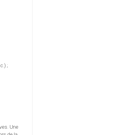
.) ;
rves. Une
ors de la