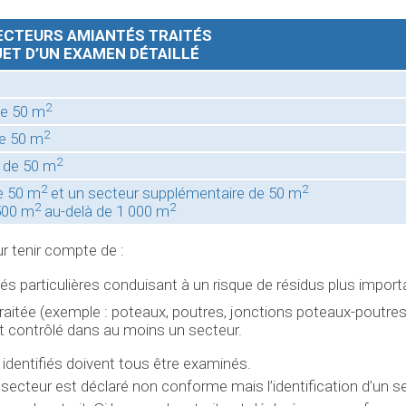
ECTEURS AMIANTÉS TRAITÉS
JET D’UN EXAMEN DÉTAILLÉ
2
de 50 m
2
de 50 m
2
 de 50 m
2
2
e 50 m
et un secteur supplémentaire de 50 m
2
2
500 m
au-delà de 1 000 m
r tenir compte de :
ltés particulières conduisant à un risque de résidus plus import
itée (exemple : poteaux, poutres, jonctions poteaux-poutres,
 et contrôlé dans au moins un secteur.
identifiés doivent tous être examinés.
 secteur est déclaré non conforme mais l’identification d’un 