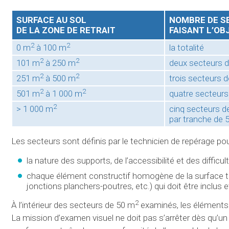
SURFACE AU SOL
NOMBRE DE S
DE LA ZONE DE RETRAIT
FAISANT L’OB
2
2
0 m
à 100 m
la totalité
2
2
101 m
à 250 m
deux secteurs 
2
2
251 m
à 500 m
trois secteurs 
2
2
501 m
à 1 000 m
quatre secteurs
2
> 1 000 m
cinq secteurs d
par tranche de 
Les secteurs sont définis par le technicien de repérage pou
la nature des supports, de l’accessibilité et des difficu
chaque élément constructif homogène de la surface tra
jonctions planchers-poutres, etc.) qui doit être inclus
2
À l’intérieur des secteurs de 50 m
examinés, les éléments 
La mission d’examen visuel ne doit pas s’arrêter dès qu’un