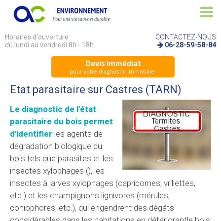
Horaires d'ouverture
CONTACTEZ-NOUS
du lundi au vendredi 8h - 18h
06-28-59-58-84
Devis immédiat
pour votre diagnostic immobilier
Etat parasitaire sur Castres (TARN)
Le diagnostic de l'état
parasitaire du bois permet
d'identifier
les agents de
dégradation biologique du
bois tels que parasites et les
insectes xylophages (), les
insectes à larves xylophages (capricornes, vrillettes,
etc.) et les champignons lignivores (mérules,
coniophores, etc.), qui engendrent des dégâts
considérables dans les habitations en détériorantle bois