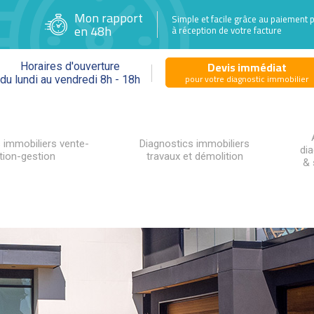
Mon rapport
Simple et facile grâce au paiement 
en 48h
à réception de votre facture
Devis immédiat
Horaires d'ouverture
pour votre diagnostic immobilier
du lundi au vendredi 8h - 18h
 immobiliers vente-
Diagnostics immobiliers
di
tion-gestion
travaux et démolition
& 