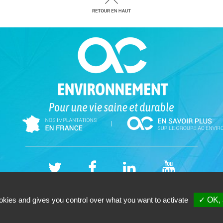
|
EMENT (ALBI) - Cabinet franchise independant -SAS - 14 Chemin de la Fondu
okies and gives you control over what you want to activate
✓ OK, 
Tél. 06-28-59-58-84 - Votre cabinet de
diagnostic immobilier à Albi
Copyright © 2026 |
Mentions légales |
Plan du site
|
GESTION DES COOKIES