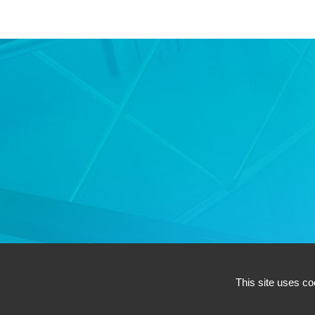
AC ENVIRONN
This site uses co