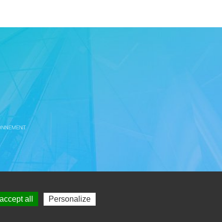
e 81000 Albi
accept all
Personalize